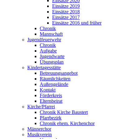
Einsätze 2020
Einsätze 2019
Einsätze 2018
Einsätze 2017
Einsätze 2016 und früher
Chronik
Mannschaft
Jugendfeuerwehr
Chronik
Aufgabe
Jugendwarte
Übungsplan
Kindertagesstätte
Betreuungsangebot
Räumlichkeiten
Außengelände
Kontakt
Förderkreis
Elternbeirat
Kirche/Pfarrei
Chronik Kirche Baustert
Pfarrbezirk
Chronik ehem. Kirchenchor
Männerchor
Musikverein