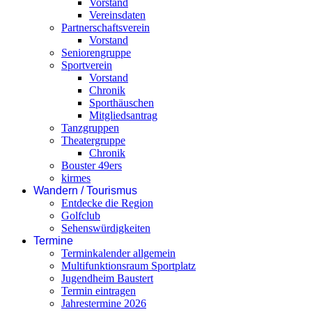
Vorstand
Vereinsdaten
Partnerschaftsverein
Vorstand
Seniorengruppe
Sportverein
Vorstand
Chronik
Sporthäuschen
Mitgliedsantrag
Tanzgruppen
Theatergruppe
Chronik
Bouster 49ers
kirmes
Wandern / Tourismus
Entdecke die Region
Golfclub
Sehenswürdigkeiten
Termine
Terminkalender allgemein
Multifunktionsraum Sportplatz
Jugendheim Baustert
Termin eintragen
Jahrestermine 2026