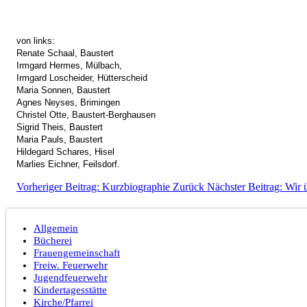
von links:
Renate Schaal, Baustert
Irmgard Hermes, Mülbach,
Irmgard Loscheider, Hütterscheid
Maria Sonnen, Baustert
Agnes Neyses, Brimingen
Christel Otte, Baustert-Berghausen
Sigrid Theis, Baustert
Maria Pauls, Baustert
Hildegard Schares, Hisel
Marlies Eichner, Feilsdorf.
Vorheriger Beitrag: Kurzbiographie
Zurück
Nächster Beitrag: Wir 
Allgemein
Bücherei
Frauengemeinschaft
Freiw. Feuerwehr
Jugendfeuerwehr
Kindertagesstätte
Kirche/Pfarrei