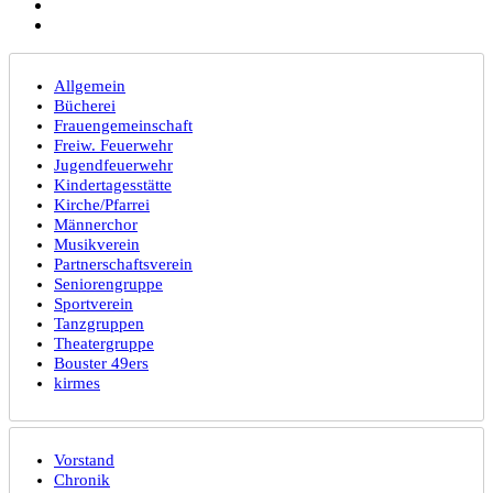
Allgemein
Bücherei
Frauengemeinschaft
Freiw. Feuerwehr
Jugendfeuerwehr
Kindertagesstätte
Kirche/Pfarrei
Männerchor
Musikverein
Partnerschaftsverein
Seniorengruppe
Sportverein
Tanzgruppen
Theatergruppe
Bouster 49ers
kirmes
Vorstand
Chronik