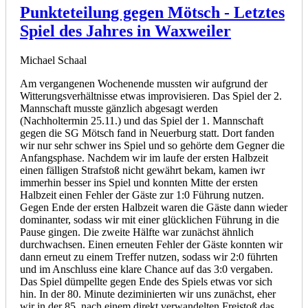
Punkteteilung gegen Mötsch - Letztes
Spiel des Jahres in Waxweiler
Michael Schaal
Am vergangenen Wochenende mussten wir aufgrund der
Witterungsverhältnisse etwas improvisieren. Das Spiel der 2.
Mannschaft musste gänzlich abgesagt werden
(Nachholtermin 25.11.) und das Spiel der 1. Mannschaft
gegen die SG Mötsch fand in Neuerburg statt. Dort fanden
wir nur sehr schwer ins Spiel und so gehörte dem Gegner die
Anfangsphase. Nachdem wir im laufe der ersten Halbzeit
einen fälligen Strafstoß nicht gewährt bekam, kamen iwr
immerhin besser ins Spiel und konnten Mitte der ersten
Halbzeit einen Fehler der Gäste zur 1:0 Führung nutzen.
Gegen Ende der ersten Halbzeit waren die Gäste dann wieder
dominanter, sodass wir mit einer glücklichen Führung in die
Pause gingen. Die zweite Hälfte war zunächst ähnlich
durchwachsen. Einen erneuten Fehler der Gäste konnten wir
dann erneut zu einem Treffer nutzen, sodass wir 2:0 führten
und im Anschluss eine klare Chance auf das 3:0 vergaben.
Das Spiel dümpellte gegen Ende des Spiels etwas vor sich
hin. In der 80. Minute deziminierten wir uns zunächst, eher
wir in der 85. nach einem direkt verwandelten Freistoß das