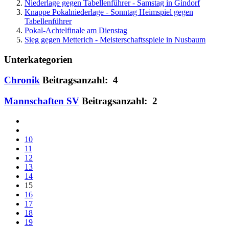
Niederlage gegen Tabellenführer - Samstag in Gindorf
Knappe Pokalniederlage - Sonntag Heimspiel gegen
Tabellenführer
Pokal-Achtelfinale am Dienstag
Sieg gegen Metterich - Meisterschaftsspiele in Nusbaum
Unterkategorien
Chronik
Beitragsanzahl: 4
Mannschaften SV
Beitragsanzahl: 2
10
11
12
13
14
15
16
17
18
19