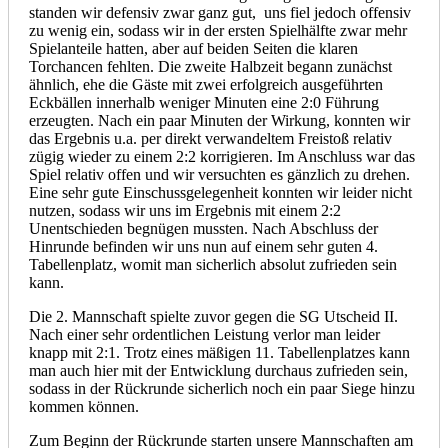
standen wir defensiv zwar ganz gut, uns fiel jedoch offensiv
zu wenig ein, sodass wir in der ersten Spielhälfte zwar mehr
Spielanteile hatten, aber auf beiden Seiten die klaren
Torchancen fehlten. Die zweite Halbzeit begann zunächst
ähnlich, ehe die Gäste mit zwei erfolgreich ausgeführten
Eckbällen innerhalb weniger Minuten eine 2:0 Führung
erzeugten. Nach ein paar Minuten der Wirkung, konnten wir
das Ergebnis u.a. per direkt verwandeltem Freistoß relativ
zügig wieder zu einem 2:2 korrigieren. Im Anschluss war das
Spiel relativ offen und wir versuchten es gänzlich zu drehen.
Eine sehr gute Einschussgelegenheit konnten wir leider nicht
nutzen, sodass wir uns im Ergebnis mit einem 2:2
Unentschieden begnügen mussten. Nach Abschluss der
Hinrunde befinden wir uns nun auf einem sehr guten 4.
Tabellenplatz, womit man sicherlich absolut zufrieden sein
kann.
Die 2. Mannschaft spielte zuvor gegen die SG Utscheid II.
Nach einer sehr ordentlichen Leistung verlor man leider
knapp mit 2:1. Trotz eines mäßigen 11. Tabellenplatzes kann
man auch hier mit der Entwicklung durchaus zufrieden sein,
sodass in der Rückrunde sicherlich noch ein paar Siege hinzu
kommen können.
Zum Beginn der Rückrunde starten unsere Mannschaften am