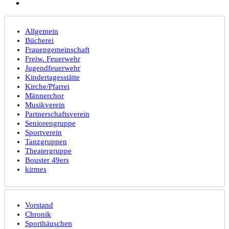
Allgemein
Bücherei
Frauengemeinschaft
Freiw. Feuerwehr
Jugendfeuerwehr
Kindertagesstätte
Kirche/Pfarrei
Männerchor
Musikverein
Partnerschaftsverein
Seniorengruppe
Sportverein
Tanzgruppen
Theatergruppe
Bouster 49ers
kirmes
Vorstand
Chronik
Sporthäuschen