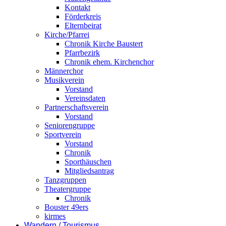
Kontakt
Förderkreis
Elternbeirat
Kirche/Pfarrei
Chronik Kirche Baustert
Pfarrbezirk
Chronik ehem. Kirchenchor
Männerchor
Musikverein
Vorstand
Vereinsdaten
Partnerschaftsverein
Vorstand
Seniorengruppe
Sportverein
Vorstand
Chronik
Sporthäuschen
Mitgliedsantrag
Tanzgruppen
Theatergruppe
Chronik
Bouster 49ers
kirmes
Wandern / Tourismus