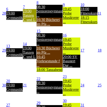
8
9
10
7
08:30
6
19:45
18:00
19:00
Seniorengymnast
28
19:00
Probe
Fitnesskurs
11
Tanzen
...
Gymnastik
Musikvere
18:15
C und L
16:30 Bücherei
...
Fitnesskurs
im Pfa ...
15
08:30
16
Seniorengymnast
19:45
14
...
Probe
13
19:00
16:30 Bücherei
Musikvere
29
19:00
17
18
Tanzen
im Pfa ...
...
Gymnastik
C und L
16:45
20:00 SV
Vorlesestunde f
Baustert
...
Dar ...
18:00 Tanzabend
23
22
20
19:45
08:30
30
19:00
21
Probe
24
25
Seniorengymnast
Gymnastik
Musikvere
...
...
30
29
27
19:45
31