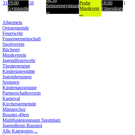
08:30
31
19:00
28
Probe
18:00
1
Seniorengymnast
Gymnastik
Musikvere
Fitnesskurs
...
...
Allgemein
Ortsgemeinde
Feuerwehr
Frauengemeinschaft
Sportverein
Bücherei
Musikverein
Jugendfeuerwehr
Theatergruppe
Kindertagesstätte
Jugendgruppen
Senioren
Kindertanzgruppe
Partnerschaftsverein
Karneval
Kirchengemeinde
Männerchor
Bouster-49ers
Multifunktionsraum Sportplatz
Jugendheim Baustert
Alle Kategorien ...