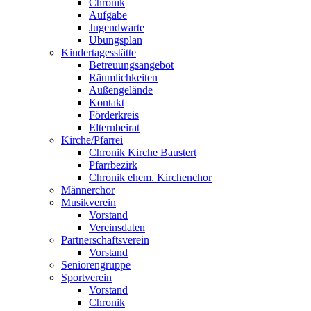
Chronik
Aufgabe
Jugendwarte
Übungsplan
Kindertagesstätte
Betreuungsangebot
Räumlichkeiten
Außengelände
Kontakt
Förderkreis
Elternbeirat
Kirche/Pfarrei
Chronik Kirche Baustert
Pfarrbezirk
Chronik ehem. Kirchenchor
Männerchor
Musikverein
Vorstand
Vereinsdaten
Partnerschaftsverein
Vorstand
Seniorengruppe
Sportverein
Vorstand
Chronik