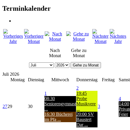
Terminkalender
Nach
Gehe zu
Monat
Monat
Gehe zu Monat
Juli 2026
Montag
Dienstag
Mittwoch
Donnerstag
Freitag
Samst
2
1
19:45
08:30
Probe
4
Seniorengymnast
Musikvere
14:00
27
29
30
3
...
...
Privat
16:30 Bücherei
20:00 SV
Feier
im Pfa ...
Baustert
Dar ...