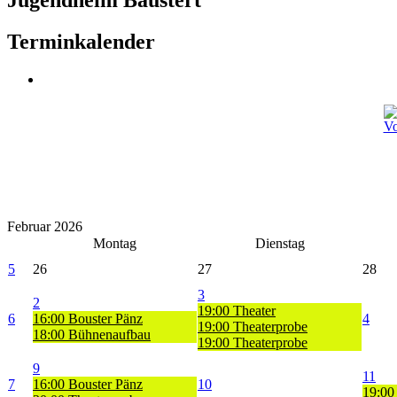
Terminkalender
Februar 2026
Montag
Dienstag
5
26
27
28
3
2
19:00 Theater
6
16:00 Bouster Pänz
4
19:00 Theaterprobe
18:00 Bühnenaufbau
19:00 Theaterprobe
9
11
7
16:00 Bouster Pänz
10
19:00