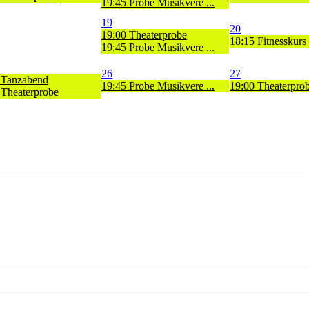
19:45 Probe Musikvere ...
19
20
19:00 Theaterprobe
18:15 Fitnesskurs
19:45 Probe Musikvere ...
26
27
 Tanzabend
19:45 Probe Musikvere ...
19:00 Theaterpro
 Theaterprobe