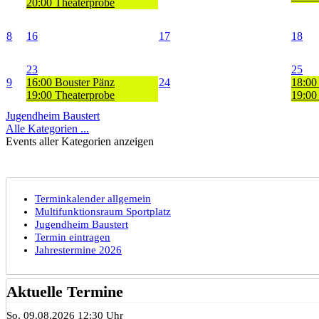
20:00 Theaterprobe
8
16
17
18
23
25
9
16:00 Bouster Pänz
24
18:00
19:00 Theaterprobe
19:00
Jugendheim Baustert
Alle Kategorien ...
Events aller Kategorien anzeigen
Terminkalender allgemein
Multifunktionsraum Sportplatz
Jugendheim Baustert
Termin eintragen
Jahrestermine 2026
Aktuelle Termine
So, 09.08.2026 12:30 Uhr