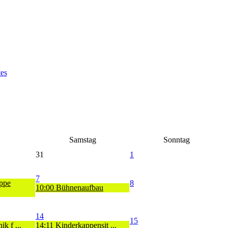
Samstag
Sonntag
31
1
7
ppe
8
10:00 Bühnenaufbau
14
15
k f ...
14:11 Kinderkappensit ...