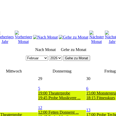
Nach Monat
Gehe zu Monat
Gehe zu Monat
Mittwoch
Donnerstag
Freitag
29
30
5
6
19:00 Theaterprobe
15:00 Monstergru
19:45 Probe Musikvere ...
18:15 Fitnesskurs
12
13
12:00 Fetten Donnerst ...
 Theaterprobe
17:00 Probe Techni