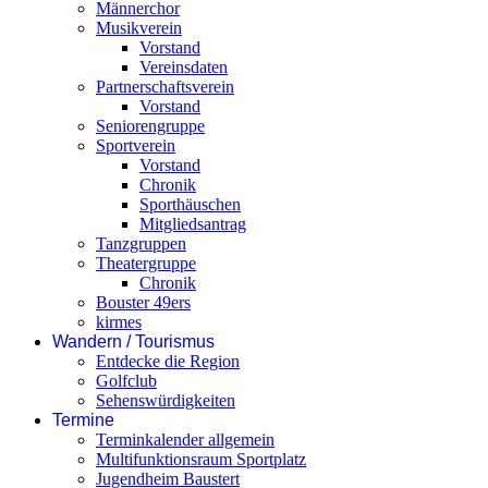
Männerchor
Musikverein
Vorstand
Vereinsdaten
Partnerschaftsverein
Vorstand
Seniorengruppe
Sportverein
Vorstand
Chronik
Sporthäuschen
Mitgliedsantrag
Tanzgruppen
Theatergruppe
Chronik
Bouster 49ers
kirmes
Wandern / Tourismus
Entdecke die Region
Golfclub
Sehenswürdigkeiten
Termine
Terminkalender allgemein
Multifunktionsraum Sportplatz
Jugendheim Baustert