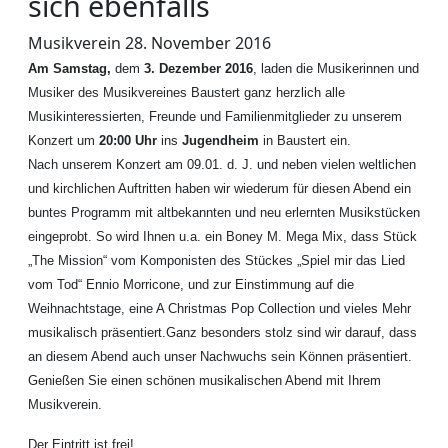
sich ebenfalls
Musikverein
28. November 2016
Am
Samstag,
dem
3. Dezember 2016
, laden die Musikerinnen und
Musiker des Musikvereines Baustert ganz herzlich alle
Musikinteressierten, Freunde und Familienmitglieder zu unserem
Konzert um
20:00 Uhr
ins
Jugendheim
in Baustert ein.
Nach unserem Konzert am 09.01. d. J. und neben vielen weltlichen
und kirchlichen Auftritten haben wir wiederum für diesen Abend ein
buntes Programm mit altbekannten und neu erlernten Musikstücken
eingeprobt. So wird Ihnen u.a. ein Boney M. Mega Mix, dass Stück
„The Mission“ vom Komponisten des Stückes „Spiel mir das Lied
vom Tod“ Ennio Morricone, und zur Einstimmung auf die
Weihnachtstage, eine A Christmas Pop Collection und vieles Mehr
musikalisch präsentiert.Ganz besonders stolz sind wir darauf, dass
an diesem Abend auch unser Nachwuchs sein Können präsentiert.
Genießen Sie einen schönen musikalischen Abend mit Ihrem
Musikverein.
Der Eintritt ist frei!