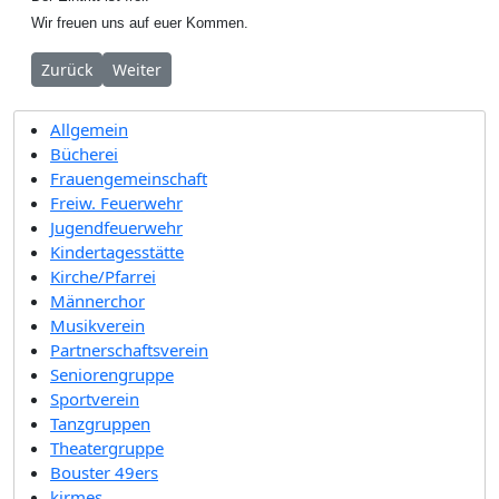
Wir freuen uns auf euer Kommen.
Vorheriger Beitrag: 2. Konzert des Musikvereins 2016 mit de
Nächster Beitrag: Jahreshauptversammlung 2016 de
Zurück
Weiter
Allgemein
Bücherei
Frauengemeinschaft
Freiw. Feuerwehr
Jugendfeuerwehr
Kindertagesstätte
Kirche/Pfarrei
Männerchor
Musikverein
Partnerschaftsverein
Seniorengruppe
Sportverein
Tanzgruppen
Theatergruppe
Bouster 49ers
kirmes