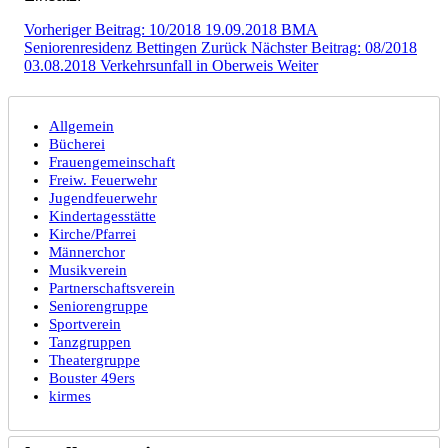
Vorheriger Beitrag: 10/2018 19.09.2018 BMA
Seniorenresidenz Bettingen
Zurück
Nächster Beitrag: 08/2018
03.08.2018 Verkehrsunfall in Oberweis
Weiter
Allgemein
Bücherei
Frauengemeinschaft
Freiw. Feuerwehr
Jugendfeuerwehr
Kindertagesstätte
Kirche/Pfarrei
Männerchor
Musikverein
Partnerschaftsverein
Seniorengruppe
Sportverein
Tanzgruppen
Theatergruppe
Bouster 49ers
kirmes