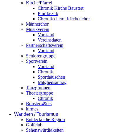
Kirche/Pfarrei
Chronik Kirche Baustert
Pfarrbezirk
Chronik ehem. Kirchenchor
Männerchor
Musikverein
Vorstand
Vereinsdaten
Partnerschaftsverein
Vorstand
Seniorengruppe
Sportverein
Vorstand
Chronik
Sporthäuschen
Mitgliedsantrag
Tanzgruppen
Theatergruppe
Chronik
Bouster 49ers
kirmes
Wandern / Tourismus
Entdecke die Region
Golfclub
Sehenswürdigkeiten