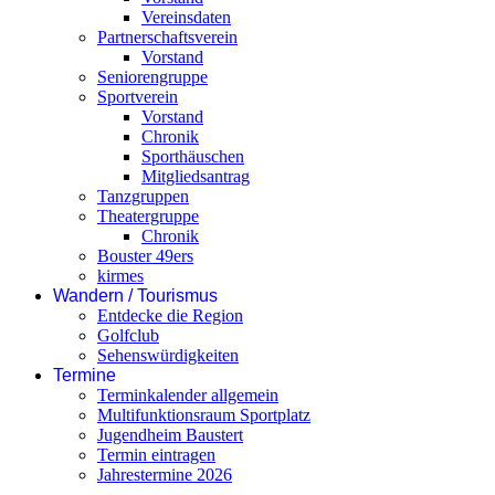
Vereinsdaten
Partnerschaftsverein
Vorstand
Seniorengruppe
Sportverein
Vorstand
Chronik
Sporthäuschen
Mitgliedsantrag
Tanzgruppen
Theatergruppe
Chronik
Bouster 49ers
kirmes
Wandern / Tourismus
Entdecke die Region
Golfclub
Sehenswürdigkeiten
Termine
Terminkalender allgemein
Multifunktionsraum Sportplatz
Jugendheim Baustert
Termin eintragen
Jahrestermine 2026