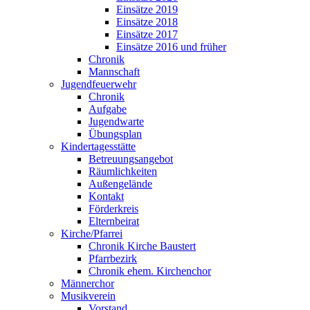
Einsätze 2019
Einsätze 2018
Einsätze 2017
Einsätze 2016 und früher
Chronik
Mannschaft
Jugendfeuerwehr
Chronik
Aufgabe
Jugendwarte
Übungsplan
Kindertagesstätte
Betreuungsangebot
Räumlichkeiten
Außengelände
Kontakt
Förderkreis
Elternbeirat
Kirche/Pfarrei
Chronik Kirche Baustert
Pfarrbezirk
Chronik ehem. Kirchenchor
Männerchor
Musikverein
Vorstand