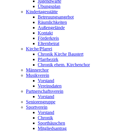
Jugendwarte
Übungsplan
Kindertagesstätte
Betreuungsangebot
Räumlichkeiten
Außengelände
Kontakt
Förderkreis
Elternbeirat
Kirche/Pfarrei
Chronik Kirche Baustert
Pfarrbezirk
Chronik ehem. Kirchenchor
Männerchor
Musikverein
Vorstand
Vereinsdaten
Partnerschaftsverein
Vorstand
Seniorengruppe
Sportverein
Vorstand
Chronik
Sporthäuschen
Mitgliedsantrag